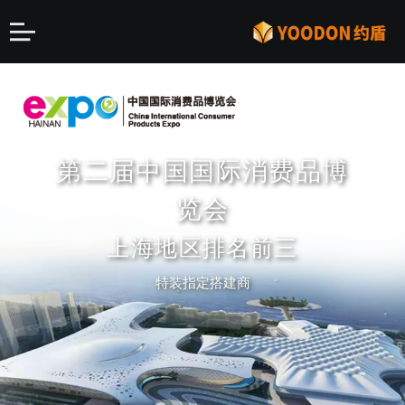
第二届中国国际消费品博
知名企业 大型高端展会
全球加速最快豪华超跑
创新设计 前瞻理念
OWL
览会
15年大型展台搭建经验
特装指定搭建商
约盾倾力打造高端展台
上海地区排名前三
展览展台设计、搭建、策划一站式服务
助力品牌营销 知名品牌长期合作伙伴
全程运营ASPARK上海车展品牌营销 宣传 设计 搭
特装指定搭建商
建