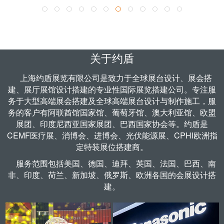
了解更多 >
关于约盾
上海约盾展览有限公司是致力于全球
展台设计
、
展会搭
建
、
展厅展馆设计
搭建的专业性国际展览搭建公司。专注服
务于大型高端展会搭建及全球高端展台设计与制作施工，服
务的客户有阿联酋馆国家馆、葡萄牙馆、澳大利亚馆、欧盟
展团、印度尼西亚国家展团、巴西国家协会等。约盾是
CEMF医疗展、
消博会
、
进博会
、
光伏能源展
、CPHI欧洲指
定
特装展位搭建商
。
服务范围包括
美国
、
德国
、迪拜、英国、法国、巴西、南
非、印度、荷兰、新加坡、俄罗斯、欧洲各国的会展设计搭
建。