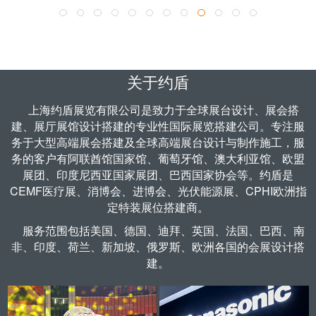
了解更多 >
关于约盾
上海约盾展览有限公司是致力于全球
展台设计
、
展会搭
建
、
展厅展馆设计
搭建的专业性国际展览搭建公司。专注服
务于大型高端展会搭建及全球高端展台设计与制作施工，服
务的客户有阿联酋馆国家馆、葡萄牙馆、澳大利亚馆、欧盟
展团、印度尼西亚国家展团、巴西国家协会等。约盾是
CEMF医疗展、
消博会
、
进博会
、
光伏能源展
、CPHI欧洲指
定
特装展位搭建商
。
服务范围包括
美国
、
德国
、迪拜、英国、法国、巴西、南
非、印度、荷兰、新加坡、俄罗斯、欧洲各国的会展设计搭
建。