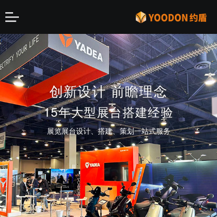
第二届中国国际消费品博
知名企业 大型高端展会
全球加速最快豪华超跑
创新设计 前瞻理念
OWL
览会
15年大型展台搭建经验
特装指定搭建商
约盾倾力打造高端展台
上海地区排名前三
展览展台设计、搭建、策划一站式服务
助力品牌营销 知名品牌长期合作伙伴
全程运营ASPARK上海车展品牌营销 宣传 设计 搭
特装指定搭建商
建