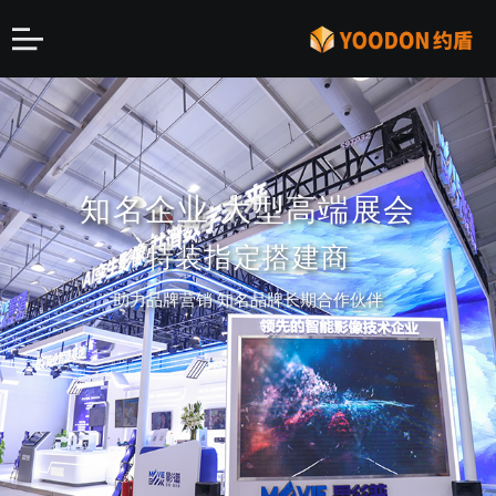
第二届中国国际消费品博
知名企业 大型高端展会
全球加速最快豪华超跑
创新设计 前瞻理念
OWL
览会
15年大型展台搭建经验
特装指定搭建商
约盾倾力打造高端展台
上海地区排名前三
展览展台设计、搭建、策划一站式服务
助力品牌营销 知名品牌长期合作伙伴
全程运营ASPARK上海车展品牌营销 宣传 设计 搭
特装指定搭建商
建