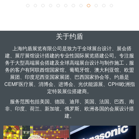
了解更多 >
关于约盾
上海约盾展览有限公司是致力于全球
展台设计
、
展会搭
建
、
展厅展馆设计
搭建的专业性国际展览搭建公司。专注服
务于大型高端展会搭建及全球高端展台设计与制作施工，服
务的客户有阿联酋馆国家馆、葡萄牙馆、澳大利亚馆、欧盟
展团、印度尼西亚国家展团、巴西国家协会等。约盾是
CEMF医疗展、
消博会
、
进博会
、
光伏能源展
、CPHI欧洲指
定
特装展位搭建商
。
服务范围包括
美国
、
德国
、迪拜、英国、法国、巴西、南
非、印度、荷兰、新加坡、俄罗斯、欧洲各国的会展设计搭
建。