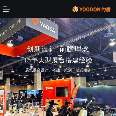
第二届中国国际消费品博
知名企业 大型高端展会
全球加速最快豪华超跑
创新设计 前瞻理念
OWL
览会
15年大型展台搭建经验
特装指定搭建商
约盾倾力打造高端展台
上海地区排名前三
展览展台设计、搭建、策划一站式服务
助力品牌营销 知名品牌长期合作伙伴
全程运营ASPARK上海车展品牌营销 宣传 设计 搭
特装指定搭建商
建