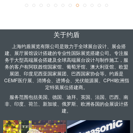
了解更多 >
关于约盾
上海约盾展览有限公司是致力于全球
展台设计
、
展会搭
建
、
展厅展馆设计
搭建的专业性国际展览搭建公司。专注服
务于大型高端展会搭建及全球高端展台设计与制作施工，服
务的客户有阿联酋馆国家馆、葡萄牙馆、澳大利亚馆、欧盟
展团、印度尼西亚国家展团、巴西国家协会等。约盾是
CEMF医疗展、
消博会
、
进博会
、
光伏能源展
、CPHI欧洲指
定
特装展位搭建商
。
服务范围包括
美国
、
德国
、迪拜、英国、法国、巴西、南
非、印度、荷兰、新加坡、俄罗斯、欧洲各国的会展设计搭
建。