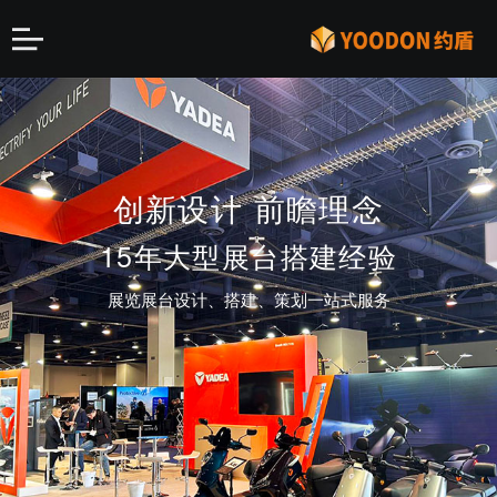
第二届中国国际消费品博
知名企业 大型高端展会
全球加速最快豪华超跑
创新设计 前瞻理念
OWL
览会
15年大型展台搭建经验
特装指定搭建商
约盾倾力打造高端展台
上海地区排名前三
展览展台设计、搭建、策划一站式服务
助力品牌营销 知名品牌长期合作伙伴
全程运营ASPARK上海车展品牌营销 宣传 设计 搭
特装指定搭建商
建