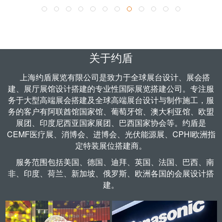
了解更多 >
关于约盾
上海约盾展览有限公司是致力于全球
展台设计
、
展会搭
建
、
展厅展馆设计
搭建的专业性国际展览搭建公司。专注服
务于大型高端展会搭建及全球高端展台设计与制作施工，服
务的客户有阿联酋馆国家馆、葡萄牙馆、澳大利亚馆、欧盟
展团、印度尼西亚国家展团、巴西国家协会等。约盾是
CEMF医疗展、
消博会
、
进博会
、
光伏能源展
、CPHI欧洲指
定
特装展位搭建商
。
服务范围包括
美国
、
德国
、迪拜、英国、法国、巴西、南
非、印度、荷兰、新加坡、俄罗斯、欧洲各国的会展设计搭
建。